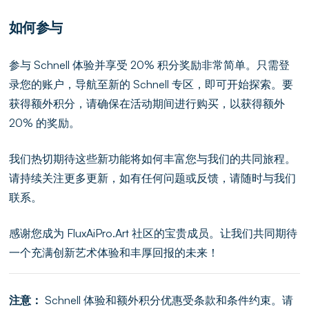
如何参与
参与 Schnell 体验并享受 20% 积分奖励非常简单。只需登
录您的账户，导航至新的 Schnell 专区，即可开始探索。要
获得额外积分，请确保在活动期间进行购买，以获得额外
20% 的奖励。
我们热切期待这些新功能将如何丰富您与我们的共同旅程。
请持续关注更多更新，如有任何问题或反馈，请随时与我们
联系。
感谢您成为 FluxAiPro.Art 社区的宝贵成员。让我们共同期待
一个充满创新艺术体验和丰厚回报的未来！
注意：
Schnell 体验和额外积分优惠受条款和条件约束。请